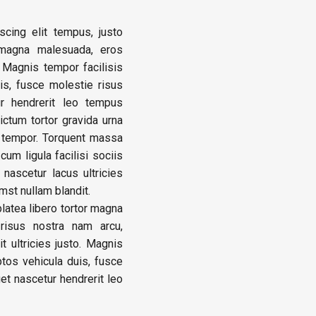
cing elit tempus, justo
magna malesuada, eros
 Magnis tempor facilisis
uis, fusce molestie risus
ur hendrerit leo tempus
ctum tortor gravida urna
o tempor. Torquent massa
cum ligula facilisi sociis
 nascetur lacus ultricies
mst nullam blandit.
latea libero tortor magna
 risus nostra nam arcu,
 ultricies justo. Magnis
eptos vehicula duis, fusce
get nascetur hendrerit leo