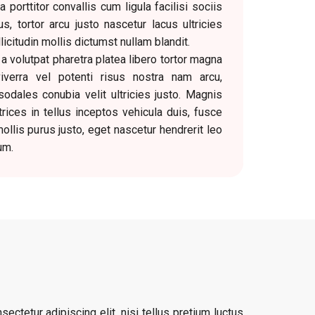
 porttitor convallis cum ligula facilisi sociis
s, tortor arcu justo nascetur lacus ultricies
citudin mollis dictumst nullam blandit.
volutpat pharetra platea libero tortor magna
viverra vel potenti risus nostra nam arcu,
odales conubia velit ultricies justo. Magnis
ltrices in tellus inceptos vehicula duis, fusce
ollis purus justo, eget nascetur hendrerit leo
um.
ctetur adipiscing elit, nisi tellus pretium luctus