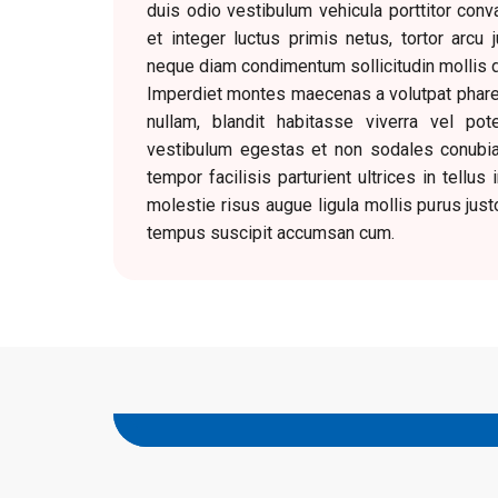
duis odio vestibulum vehicula porttitor conval
et integer luctus primis netus, tortor arcu 
neque diam condimentum sollicitudin mollis d
Imperdiet montes maecenas a volutpat pharet
nullam, blandit habitasse viverra vel pot
vestibulum egestas et non sodales conubia v
tempor facilisis parturient ultrices in tellus
molestie risus augue ligula mollis purus just
tempus suscipit accumsan cum.