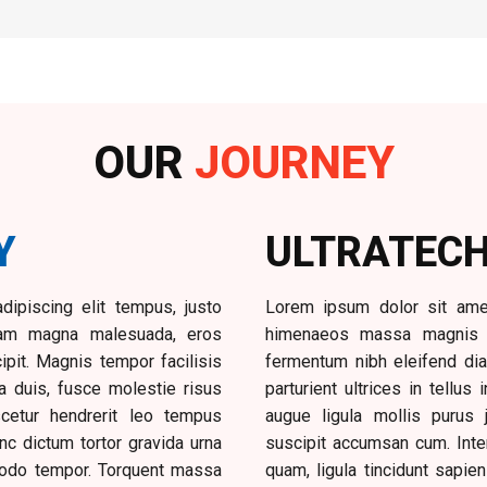
OUR
JOURNEY
Y
ULTRATECH 
ipiscing elit tempus, justo
Lorem ipsum dolor sit amet
uam magna malesuada, eros
himenaeos massa magnis h
pit. Magnis tempor facilisis
fermentum nibh eleifend dia
ula duis, fusce molestie risus
parturient ultrices in tellus
scetur hendrerit leo tempus
augue ligula mollis purus 
c dictum tortor gravida urna
suscipit accumsan cum. Inte
mmodo tempor. Torquent massa
quam, ligula tincidunt sapi