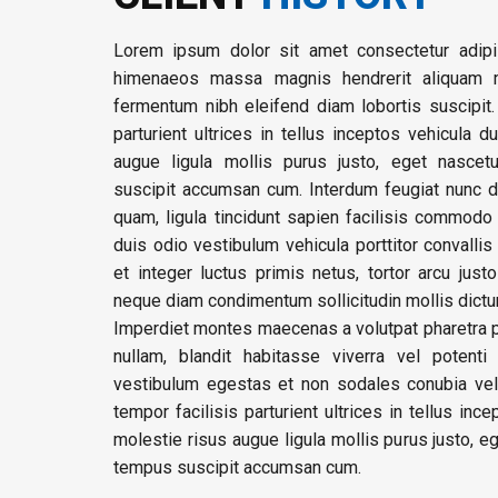
Lorem ipsum dolor sit amet consectetur adipis
himenaeos massa magnis hendrerit aliquam 
fermentum nibh eleifend diam lobortis suscipit.
parturient ultrices in tellus inceptos vehicula d
augue ligula mollis purus justo, eget nascet
suscipit accumsan cum. Interdum feugiat nunc di
quam, ligula tincidunt sapien facilisis commod
duis odio vestibulum vehicula porttitor convallis 
et integer luctus primis netus, tortor arcu justo
neque diam condimentum sollicitudin mollis dictu
Imperdiet montes maecenas a volutpat pharetra p
nullam, blandit habitasse viverra vel potenti
vestibulum egestas et non sodales conubia velit
tempor facilisis parturient ultrices in tellus inc
molestie risus augue ligula mollis purus justo, e
tempus suscipit accumsan cum.