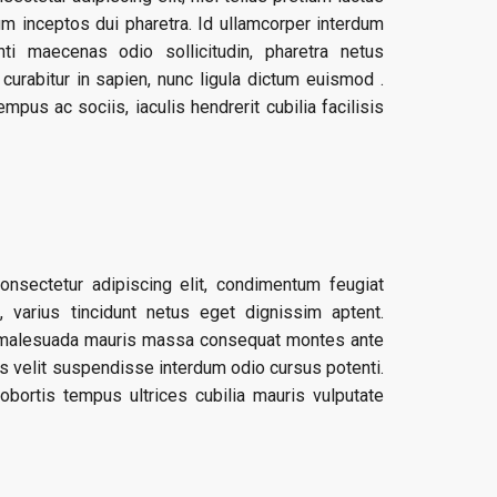
m inceptos dui pharetra. Id ullamcorper interdum
ti maecenas odio sollicitudin, pharetra netus
urabitur in sapien, nunc ligula dictum euismod .
mpus ac sociis, iaculis hendrerit cubilia facilisis
nsectetur adipiscing elit, condimentum feugiat
varius tincidunt netus eget dignissim aptent.
 malesuada mauris massa consequat montes ante
us velit suspendisse interdum odio cursus potenti.
lobortis tempus ultrices cubilia mauris vulputate