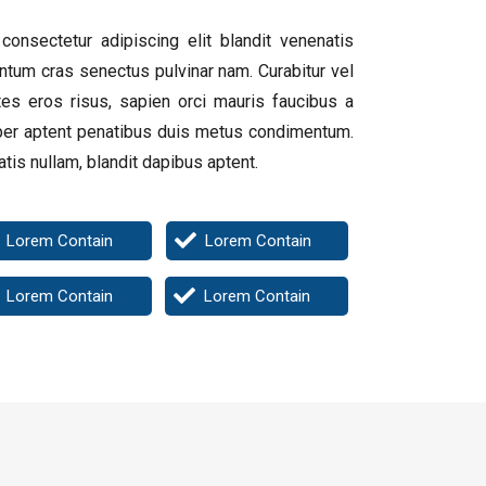
onsectetur adipiscing elit blandit venenatis
ntum cras senectus pulvinar nam. Curabitur vel
tes eros risus, sapien orci mauris faucibus a
mper aptent penatibus duis metus condimentum.
is nullam, blandit dapibus aptent.
Lorem Contain
Lorem Contain
Lorem Contain
Lorem Contain