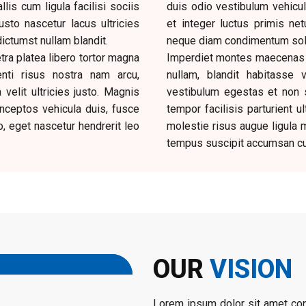
lis cum ligula facilisi sociis
duis odio vestibulum vehicula
justo nascetur lacus ultricies
et integer luctus primis netu
ictumst nullam blandit.
neque diam condimentum solli
ra platea libero tortor magna
Imperdiet montes maecenas a 
enti risus nostra nam arcu,
nullam, blandit habitasse 
elit ultricies justo. Magnis
vestibulum egestas et non s
 inceptos vehicula duis, fusce
tempor facilisis parturient u
o, eget nascetur hendrerit leo
molestie risus augue ligula m
tempus suscipit accumsan c
OUR
VISION
Lorem ipsum dolor sit amet conse