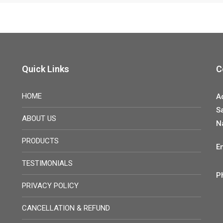
Quick Links
C
HOME
A
S
ABOUT US
N
PRODUCTS
E
TESTIMONIALS
P
PRIVACY POLICY
CANCELLATION & REFUND