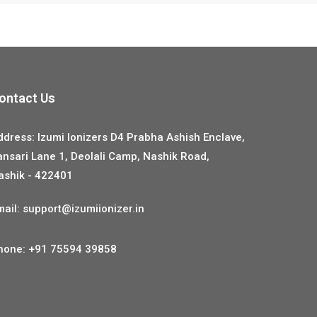
ontact Us
ddress: Izumi Ionizers D4 Prabha Ashish Enclave,
ansari Lane 1, Deolali Camp, Nashik Road,
ashik - 422401
mail:
support@izumiionizer.in
hone:
+91 75594 39858